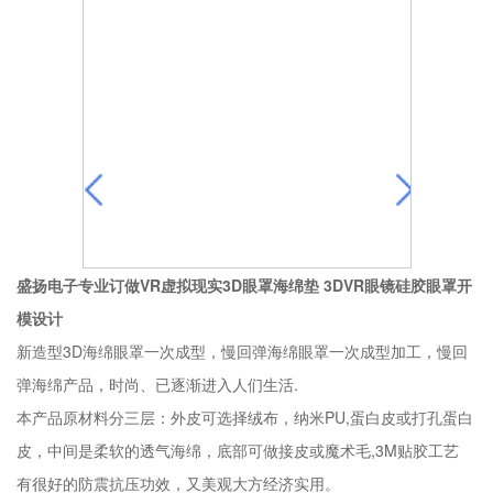
盛扬电子专业订做VR虚拟现实3D眼罩海绵垫 3DVR眼镜硅胶眼罩开
模设计
新造型3D海绵眼罩一次成型，慢回弹海绵眼罩一次成型加工，慢回
弹海绵产品，时尚、已逐渐进入人们生活.
本产品原材料分三层：外皮可选择绒布，纳米PU,蛋白皮或打孔蛋白
皮，中间是柔软的透气海绵，底部可做接皮或魔术毛,3M贴胶工艺
有很好的防震抗压功效，又美观大方经济实用。