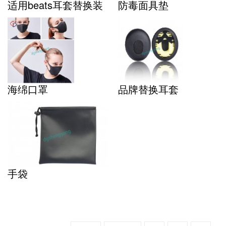
适用beats耳套替换装
防毒面具垫
海绵口罩
品牌替换耳套
手袋